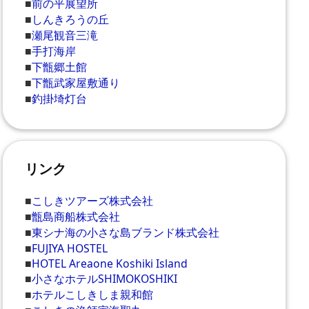
■
前の平展望所
■
しんきろうの丘
■
瀬尾観音三滝
■
手打海岸
■
下甑郷土館
■
下甑武家屋敷通り
■
釣掛埼灯台
リンク
■
こしきツアーズ株式会社
■
甑島商船株式会社
■
東シナ海の小さな島ブランド株式会社
■
FUJIYA HOSTEL
■
HOTEL Areaone Koshiki Island
■
小さなホテルSHIMOKOSHIKI
■
ホテルこしきしま親和館