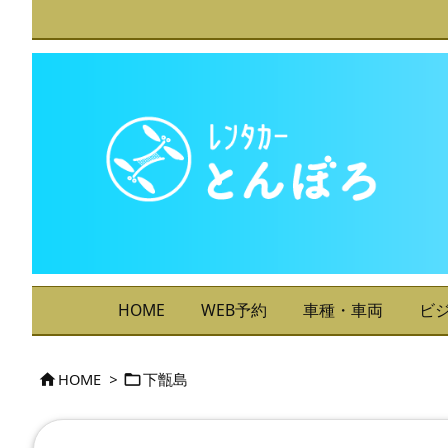
HOME
WEB予約
車種・車両
ビ
HOME
>
下甑島

