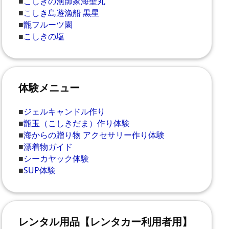
■
こしきの漁師家海聖丸
■
こしき島遊漁船 黒星
■
甑フルーツ園
■
こしきの塩
体験メニュー
■
ジェルキャンドル作り
■
甑玉（こしきだま）作り体験
■
海からの贈り物 アクセサリー作り体験
■
漂着物ガイド
■
シーカヤック体験
■
SUP体験
レンタル用品【レンタカー利用者用】