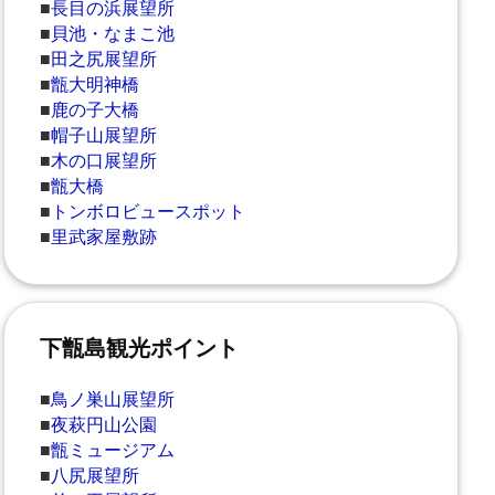
■
長目の浜展望所
■
貝池・なまこ池
■
田之尻展望所
■
甑大明神橋
■
鹿の子大橋
■
帽子山展望所
■
木の口展望所
■
甑大橋
■
トンボロビュースポット
■
里武家屋敷跡
下甑島観光ポイント
■
鳥ノ巣山展望所
■
夜萩円山公園
■
甑ミュージアム
■
八尻展望所