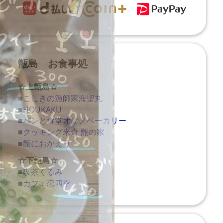
甑島 お食事処
☆上甑島☆
■
こしきの漁師家海聖丸
■
HOUKAKU
■
パンと食堂オソノベーカリー
■
クッキング米倉 甑の家
■
甑におかえり
☆下甑島☆
■
喫茶くるみ
■
カフェ恋四季