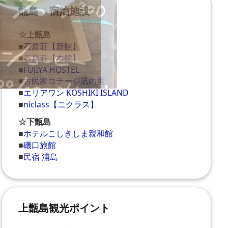
甑島 宿泊施設
☆上甑島
■
石原荘【新館】
■
石原荘【本館】
■
FUJIYA HOSTEL
■
古民家コテージ凪の里
■
エリアワン KOSHIKI ISLAND
■
niclass【ニクラス】
☆下甑島
■
ホテルこしきしま親和館
■
磯口旅館
■
民宿 浦島
上甑島観光ポイント